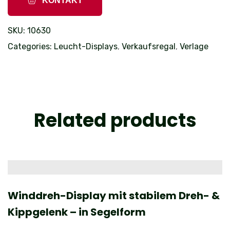
KONTAKT
SKU:
10630
Categories:
Leucht-Displays
,
Verkaufsregal
,
Verlage
Related products
Winddreh-Display mit stabilem Dreh- &
W
Kippgelenk – in Segelform
K