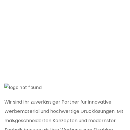
P
Wir sind Ihr zuverlässiger Partner für innovative
Werbematerial und hochwertige Drucklösungen. Mit
maßgeschneiderten Konzepten und modernster
Technik bringen wir Ihre Werbung zum Strahlen.