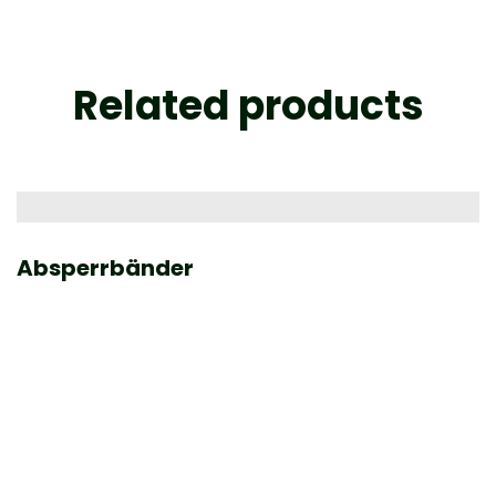
Related products
Absperrbänder
F