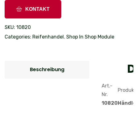
KONTAKT
SKU:
10820
Categories:
Reifenhandel
,
Shop In Shop Module
D
Beschreibung
Art.-
Produkt
Nr.
10820
Händle