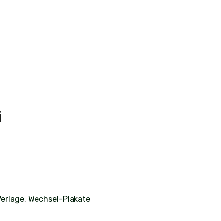
i
Verlage
,
Wechsel-Plakate