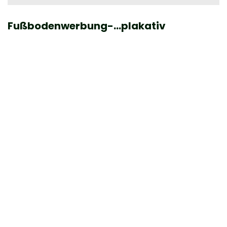
Fußbodenwerbung-…plakativ
D