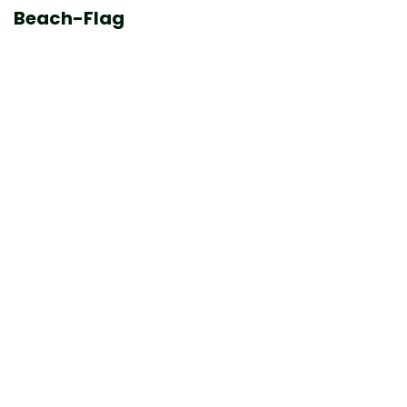
Beach-Flag
W
K