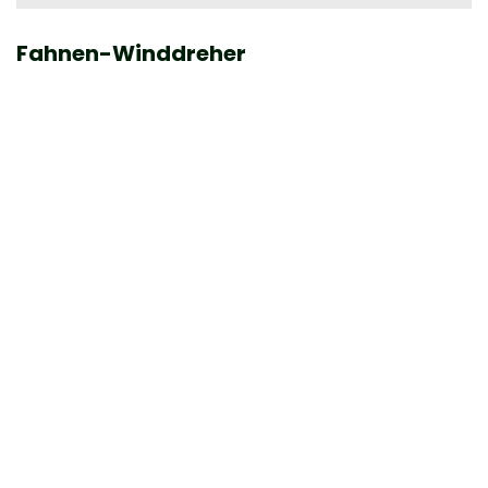
Fahnen-Winddreher
W