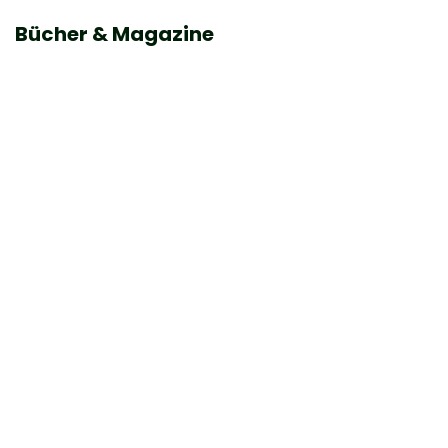
Bücher & Magazine
Z